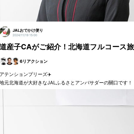
JALおでかけ便り
2024/11/19 15:00
道産子CAがご紹介！北海道フルコース旅
6
リアクション
アテンションプリーズ✈️
地元北海道が大好きなJALふるさとアンバサダーの關口です！